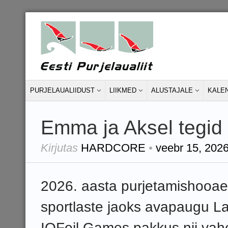
PURJELAUALIIDUST
LIIKMED
ALUSTAJALE
KALE
Emma ja Aksel tegid k
Kirjutas
HARDCORE
•
veebr 15, 202
2026. aasta purjetamishooaeg
sportlaste jaoks avapaugu La
IQFoil Games pakkus nii vahe