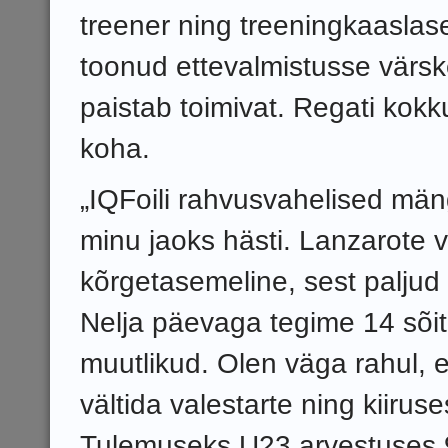
treener ning treeningkaaslase
toonud ettevalmistusse värsk
paistab toimivat. Regati kok
koha.
„IQFoili rahvusvahelised män
minu jaoks hästi. Lanzarote võ
kõrgetasemeline, sest paljud t
Nelja päevaga tegime 14 sõitu
muutlikud. Olen väga rahul, et 
vältida valestarte ning kiiruse
Tulemuseks U23 arvestuses 9