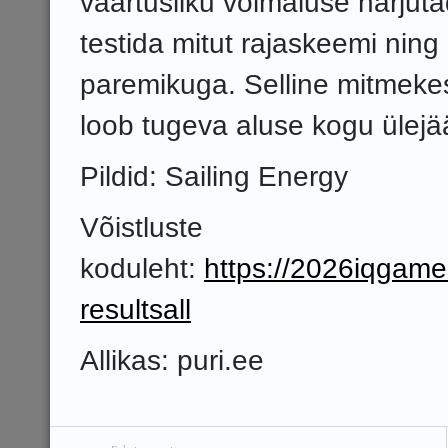
väärtusliku võimaluse harjut
testida mitut rajaskeemi nin
paremikuga. Selline mitmekesi
loob tugeva aluse kogu ülej
Pildid: Sailing Energy
Võistluste
koduleht:
https://2026iqgame
resultsall
Allikas: puri.ee