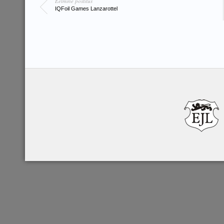
Eelmine postitus
IQFoil Games Lanzarottel