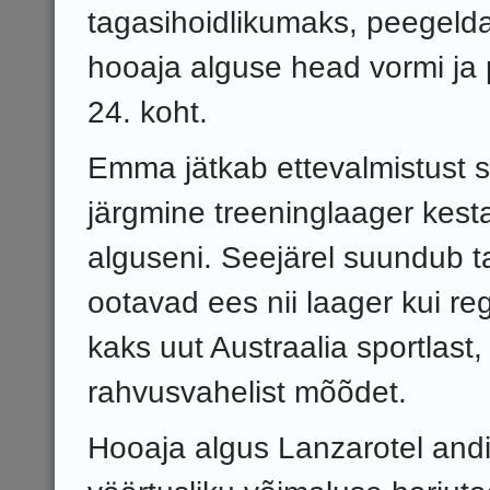
tagasihoidlikumaks, peegelda
hooaja alguse head vormi ja 
24. koht.
Emma jätkab ettevalmistust s
järgmine treeninglaager kesta
alguseni. Seejärel suundub t
ootavad ees nii laager kui reg
kaks uut Austraalia sportlast,
rahvusvahelist mõõdet.
Hooaja algus Lanzarotel andi