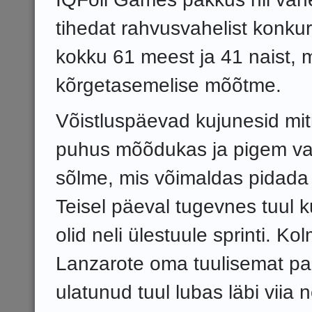
tihedat rahvusvahelist konkure
kokku 61 meest ja 41 naist, m
kõrgetasemelise mõõtme.
Võistluspäevad kujunesid mi
puhus mõõdukas ja pigem va
sõlme, mis võimaldas pidada n
Teisel päeval tugevnes tuul 
olid neli ülestuule sprinti. K
Lanzarote oma tuulisemat pal
ulatunud tuul lubas läbi viia n