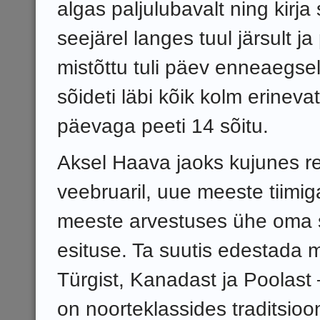
algas paljulubavalt ning kirja
seejärel langes tuul järsult ja
mistõttu tuli päev enneaegse
sõideti läbi kõik kolm erineva
päevaga peeti 14 sõitu.
Aksel Haava jaoks kujunes reg
veebruaril, uue meeste tiimiga
meeste arvestuses ühe oma s
esituse. Ta suutis edestada
Türgist, Kanadast ja Poolast –
on noorteklassides traditsioo