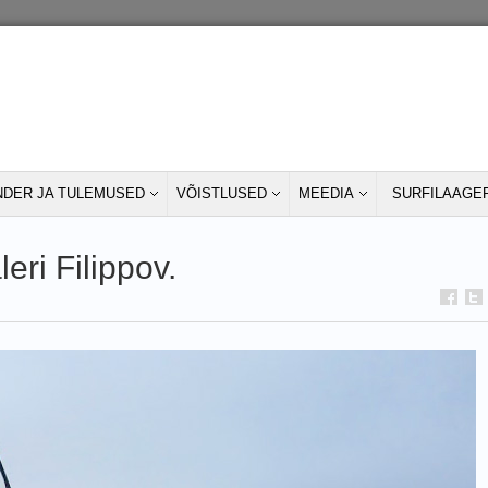
NDER JA TULEMUSED
VÕISTLUSED
MEEDIA
SURFILAAGE
leri Filippov.