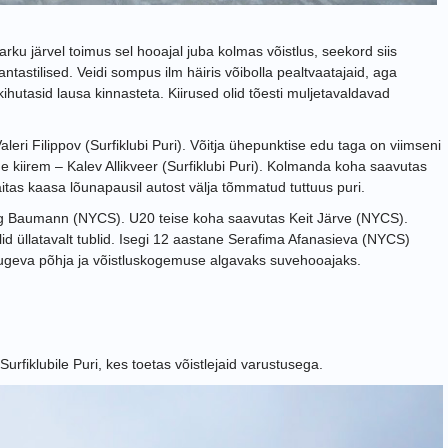
ku järvel toimus sel hooajal juba kolmas võistlus, seekord siis
fantastilised. Veidi sompus ilm häiris võibolla pealtvaatajaid, aga
 kihutasid lausa kinnasteta. Kiirused olid tõesti muljetavaldavad
leri Filippov (Surfiklubi Puri). Võitja ühepunktise edu taga on viimseni
ge kiirem – Kalev Allikveer (Surfiklubi Puri). Kolmanda koha saavutas
aitas kaasa lõunapausil autost välja tõmmatud tuttuus puri.
rg Baumann (NYCS). U20 teise koha saavutas Keit Järve (NYCS).
d üllatavalt tublid. Isegi 12 aastane Serafima Afanasieva (NYCS)
i tugeva põhja ja võistluskogemuse algavaks suvehooajaks.
u Surfiklubile Puri, kes toetas võistlejaid varustusega.