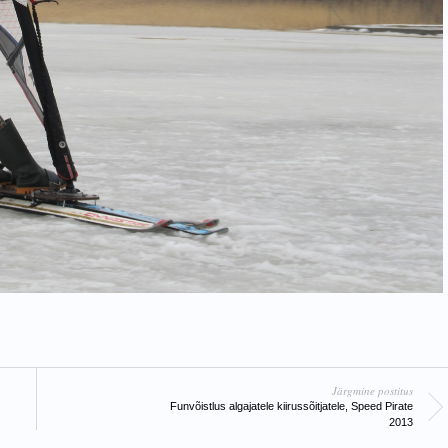
Järgmine postitus
Funvõistlus algajatele kiirussõitjatele, Speed Pirate
2013