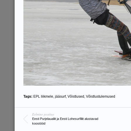
Tags:
EPL liikmele
,
jääsurf
,
Võistlused
,
Võistlustulemused
Eelmine postitus
Eesti Purjelaualiit ja Eesti Lohesurfiliit alustavad
koostööd