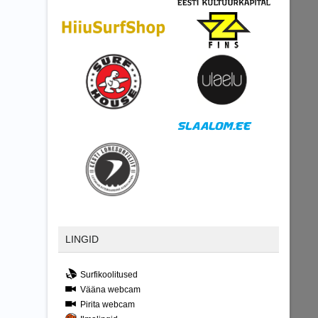
LINGID
Surfikoolitused
Vääna webcam
Pirita webcam