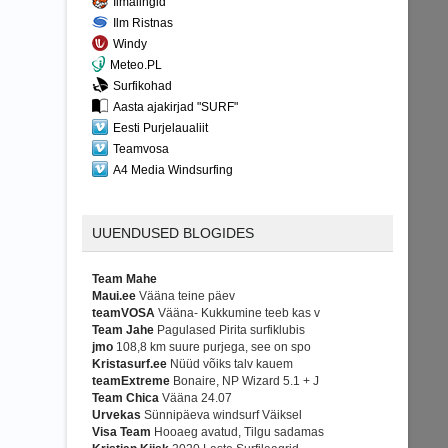
Ilmalingid
Ilm Ristnas
Windy
Meteo.PL
Surfikohad
Aasta ajakirjad "SURF"
Eesti Purjelaualiit
Teamvosa
A4 Media Windsurfing
UUENDUSED BLOGIDES
Team Mahe
Maui.ee
Vääna teine päev
teamVOSA
Vääna- Kukkumine teeb kas v
Team Jahe
Pagulased Pirita surfiklubis
jmo
108,8 km suure purjega, see on spo
Kristasurf.ee
Nüüd võiks talv kauem
teamExtreme
Bonaire, NP Wizard 5.1 + J
Team Chica
Vääna 24.07
Urvekas
Sünnipäeva windsurf Väiksel
Visa Team
Hooaeg avatud, Tilgu sadamas