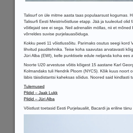
Talisurf on üle mitme aasta taas populaarsust kogumas. Har
Talisurfi Eesti Meistrivõistluse etapp. Jää ja tuuleolud olid 
võitlejaid see ei sega. Neil adrenaliin möllas, nii et mõned
võrreldes suvise purjelauasõiduga.
Kokku peeti 11 võistlussõitu. Parimaks osutus seegi kord Va
lihvitud pauditehnika. Teise koha saavutas arvatavasti kõi
Jüri Alba (EWI), kelle punktisele edule neljanda koha ees 
Noorte U20 arvestuse võitis kõigest 15 aastane Karl Geo
Kolmandaks tuli Hendrik Ploom (NYCS). Kõik kuus noort oli
läbis täisdistantsi kaheksas sõidus. Noored said kindlast
Tulemused
Pildid – Jaak Lukk
Pildid – Jüri Alba
Võistlust toetasid Eesti Purjelaualiit, Bacardi ja eriline tän