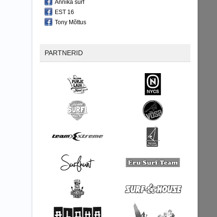
Annika surf
EST 16
Tony Mõttus
PARTNERID