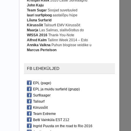
Kristjan Kiisk
2020 Laste Surfilaagrid
John Kaju
Team Sugar
Soojad suvetuuled
lauri surfiploog
aastalõpu hüpe
Lõuna Surfarid
Kiirussõit
Talisurfi EMV Kiirussõit
Maarja
Las Salinas, slallivõistlus do
WISSA 2016
Thank-You-Note
Alfred Kalm
Tallinn Week 2014 – Esto
Annika Valkna
Puhun blogisse veidike u
Marcus Pertelson
FB LEHEKÜLJED
EPL (page)
EPL ja muidu surfarid (grupp)
Surfilaager
Talisurf
Kiirussõit
Team Extreme
Betti Vainküla EST 212
Ingrid Puusta on the road to Rio 2016